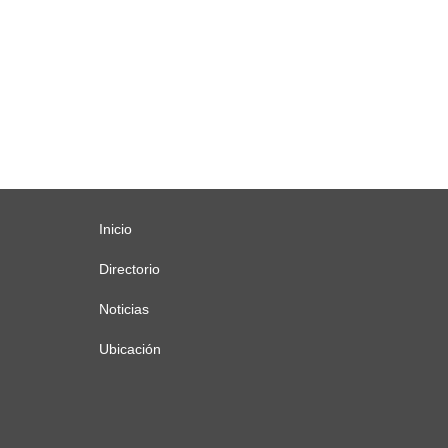
Inicio
Menú
principal
Directorio
Noticias
Ubicación