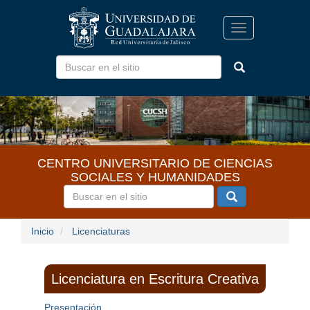
Pasar
al
Toggle
contenido
navigation
principal
CENTRO UNIVERSITARIO DE CIENCIAS
SOCIALES Y HUMANIDADES
Inicio
Licenciaturas
Licenciatura en Escritura Creativa
Presentación