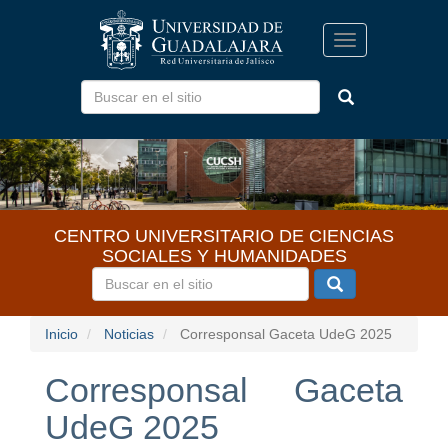
Pasar
al
Toggle
contenido
navigation
principal
CENTRO UNIVERSITARIO DE CIENCIAS
SOCIALES Y HUMANIDADES
Inicio
Noticias
Corresponsal Gaceta UdeG 2025
Corresponsal Gaceta
UdeG 2025