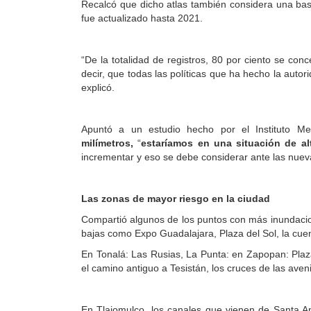
Recalcó que dicho atlas también considera una bas
fue actualizado hasta 2021.
“De la totalidad de registros, 80 por ciento se co
decir, que todas las políticas que ha hecho la aut
explicó.
Apuntó a un estudio hecho por el Instituto M
milímetros,
“
estaríamos en una situación de al
incrementar y eso se debe considerar ante las nuevas
Las zonas de mayor riesgo en la ciudad
Compartió algunos de los puntos con más inundaci
bajas como Expo Guadalajara, Plaza del Sol, la cuen
En Tonalá: Las Rusias, La Punta: en Zapopan: Plaza 
el camino antiguo a Tesistán, los cruces de las aveni
En Tlajomulco, los canales que vienen de Santa An