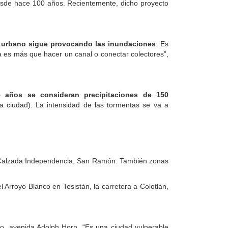
desde hace 100 años. Recientemente, dicho proyecto
to urbano sigue provocando las inundaciones
. Es
a es más que hacer un canal o conectar colectores”,
 años se consideran precipitaciones de 150
a ciudad). La intensidad de las tormentas se va a
, Calzada Independencia, San Ramón. También zonas
 Arroyo Blanco en Tesistán, la carretera a Colotlán,
ro, avenida Adolph Horn. “Es una ciudad vulnerable