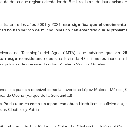
e de datos que registra alrededor de 5 mil registros de inundación 
ncentra entre los años 2001 y 2021,
eso significa que el crecimien
oridad no han servido de mucho, pues no han entendido que el problem
exicano de Tecnología del Agua (IMTA), que advierte que
en 25
to riesgo
(considerando que una lluvia de 42 milímetros inunda a l
 políticas de crecimiento urbano”, alertó Valdivia Ornelas.
ones: los pasos a desnivel como las avenidas López Mateos, México
ca de Osorio (Parque de la Solidaridad).
Patria (que es como un tapón, con obras hidráulicas insuficientes), el
das Clouthier y Patria.
ita, el canal de Las Pintas, La Colorada, Chulavista, Unión del Cuat