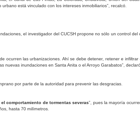
urbano está vinculado con los intereses inmobiliarios”, recalcó.
inundaciones, el investigador del CUCSH propone no sólo un control del
de ocurren las urbanizaciones. Ahí se debe detener, retener e infiltra
as nuevas inundaciones en Santa Anita o el Arroyo Garabatos”, declaró
rano por parte de la autoridad para prevenir las desgracias.
e el comportamiento de tormentas severas
”, pues la mayoría ocurren
ños, hasta 70 milímetros.