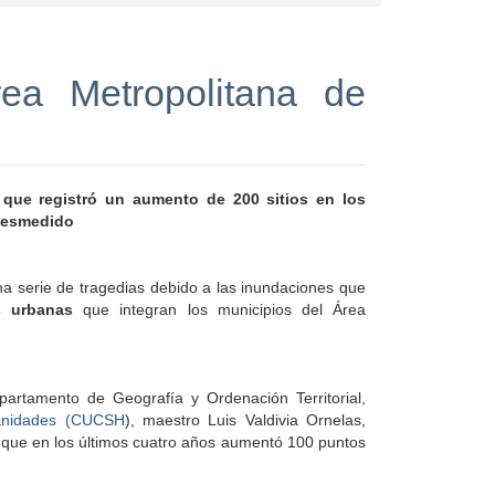
ea Metropolitana de
 que registró un aumento de 200 sitios en los
 desmedido
una serie de tragedias debido a las inundaciones que
s urbanas
que integran los municipios del Área
partamento de Geografía y Ordenación Territorial,
manidades (CUCSH
), maestro Luis Valdivia Ornelas,
 que en los últimos cuatro años aumentó 100 puntos