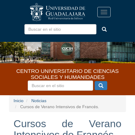
Pasar
al
Toggle
contenido
navigation
principal
CENTRO UNIVERSITARIO DE CIENCIAS
SOCIALES Y HUMANIDADES
Inicio
Noticias
Cursos de Verano Intensivos de Francés.
Cursos de Verano
Intensivos de Francés.