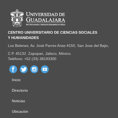
Información del portal
CENTRO UNIVERSITARIO DE CIENCIAS SOCIALES
Y HUMANIDADES
Los Belenes. Av. José Parres Arias #150, San Jose del Bajio,
C.P. 45132. Zapopan, Jalisco, México.
Teléfono: +52 (33) 38193300
Inicio
Menú
principal
Directorio
Noticias
Ubicación