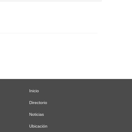
Inicio
Menú
principal
Directorio
Noticias
Ubicación