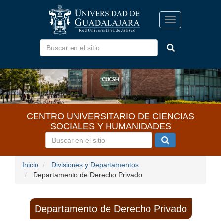
Pasar
al
Toggle
contenido
navigation
principal
CENTRO UNIVERSITARIO DE CIENCIAS
SOCIALES Y HUMANIDADES
Inicio
Divisiones y Departamentos
Departamento de Derecho Privado
Departamento de Derecho Privado