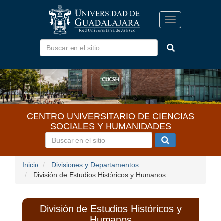
Pasar
al
Toggle
contenido
navigation
principal
CENTRO UNIVERSITARIO DE CIENCIAS
SOCIALES Y HUMANIDADES
Inicio
Divisiones y Departamentos
División de Estudios Históricos y Humanos
División de Estudios Históricos y
Humanos