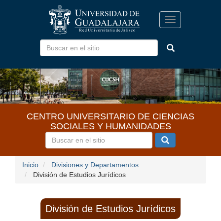
Pasar
al
Toggle
contenido
navigation
principal
CENTRO UNIVERSITARIO DE CIENCIAS
SOCIALES Y HUMANIDADES
Inicio
Divisiones y Departamentos
División de Estudios Jurídicos
División de Estudios Jurídicos