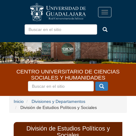
Pasar
al
Toggle
contenido
navigation
principal
CENTRO UNIVERSITARIO DE CIENCIAS
SOCIALES Y HUMANIDADES
Inicio
Divisiones y Departamentos
División de Estudios Políticos y Sociales
División de Estudios Políticos y
Sociales