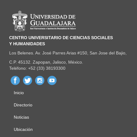
Información del portal
CENTRO UNIVERSITARIO DE CIENCIAS SOCIALES
Y HUMANIDADES
Los Belenes. Av. José Parres Arias #150, San Jose del Bajio,
C.P. 45132. Zapopan, Jalisco, México.
Teléfono: +52 (33) 38193300
Inicio
Menú
principal
Directorio
Noticias
Ubicación