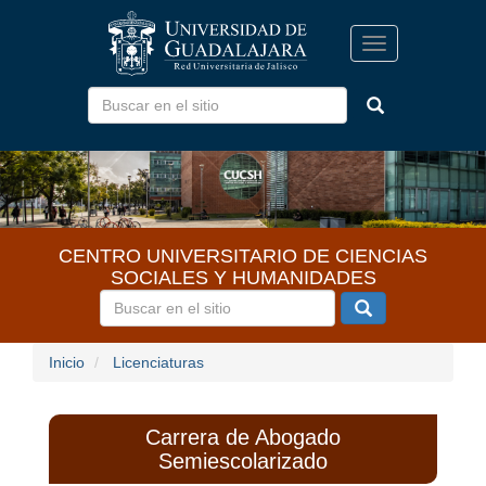
Pasar
al
Toggle
contenido
navigation
principal
CENTRO UNIVERSITARIO DE CIENCIAS
SOCIALES Y HUMANIDADES
Inicio
Licenciaturas
Carrera de Abogado
Semiescolarizado