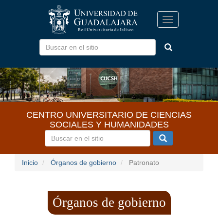
Pasar
al
Toggle
contenido
navigation
principal
CENTRO UNIVERSITARIO DE CIENCIAS
SOCIALES Y HUMANIDADES
Inicio
Órganos de gobierno
Patronato
Órganos de gobierno