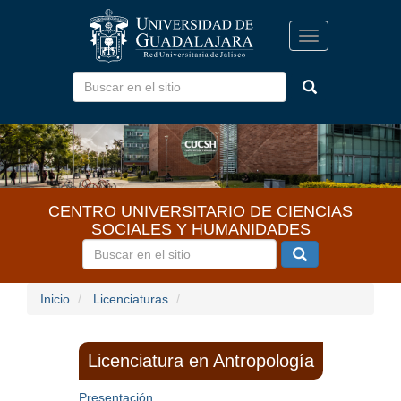
Pasar
al
Toggle
contenido
navigation
principal
CENTRO UNIVERSITARIO DE CIENCIAS
SOCIALES Y HUMANIDADES
Inicio
Licenciaturas
Licenciatura en Antropología
Presentación