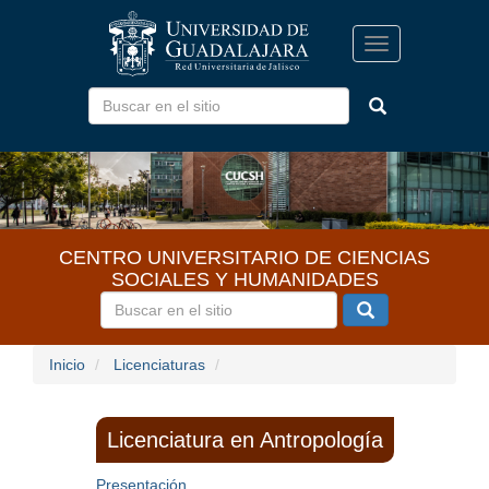
Pasar
al
Toggle
contenido
navigation
principal
CENTRO UNIVERSITARIO DE CIENCIAS
SOCIALES Y HUMANIDADES
Inicio
Licenciaturas
Licenciatura en Antropología
Presentación