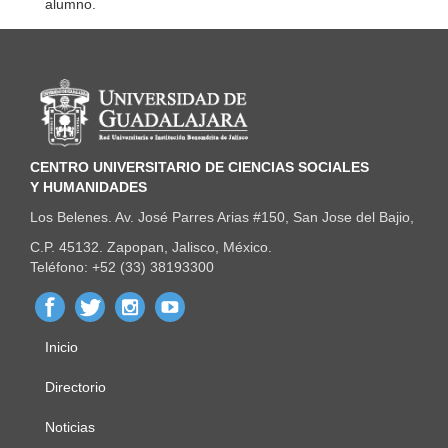
alumno.
Información del portal
CENTRO UNIVERSITARIO DE CIENCIAS SOCIALES
Y HUMANIDADES
Los Belenes. Av. José Parres Arias #150, San Jose del Bajio,
C.P. 45132. Zapopan, Jalisco, México.
Teléfono: +52 (33) 38193300
Inicio
Menú
principal
Directorio
Noticias